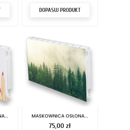
T
DOPASUJ PRODUKT
...
MASKOWNICA OSŁONA...
Cena
75,00 zł