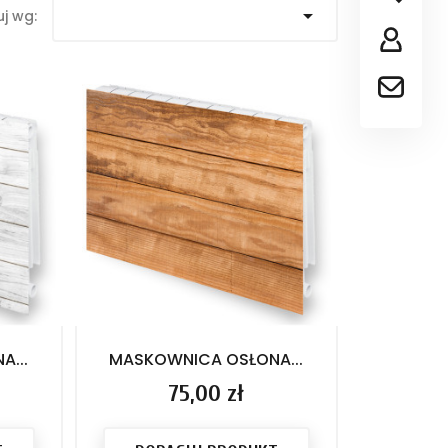

uj wg:
...
MASKOWNICA OSŁONA...
Cena
75,00 zł