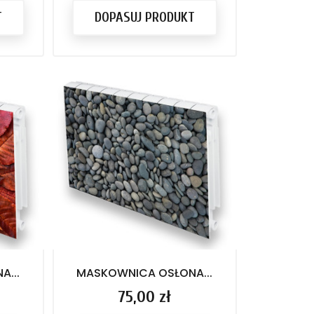
T
DOPASUJ PRODUKT
...
MASKOWNICA OSŁONA...
Cena
75,00 zł