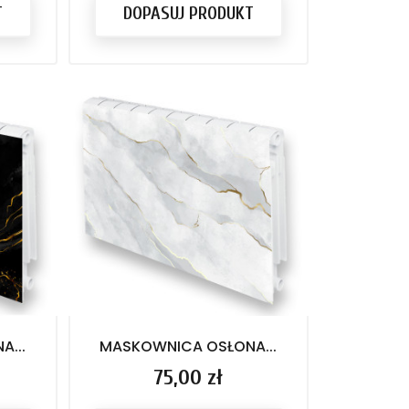
T
DOPASUJ PRODUKT
...
MASKOWNICA OSŁONA...
Cena
75,00 zł