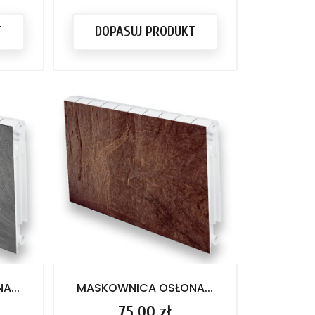
T
DOPASUJ PRODUKT
...
MASKOWNICA OSŁONA...
Cena
75,00 zł