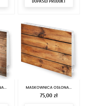
T
DOPASUJ PRODUKT
...
MASKOWNICA OSŁONA...
Cena
75,00 zł