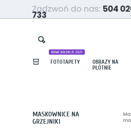
Zadzwoń do nas:
504 02
733
NOWE KOLEKCJE 2025
FOTOTAPETY
OBRAZY NA
PŁÓTNIE
MASKOWNICE NA
Mas
mag
GRZEJNIKI