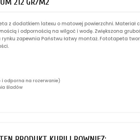
UM 212 GR/M2
a z dodatkiem latexu o matowej powierzchni. Materiał c
nością i odpornością na wilgoć i wodę. Zwiększona grub
rynku zapewnia Państwu łatwy montaż. Fototapeta tworz
ści.
o i odporna na rozerwanie)
ia śladów
 TEN PRODUKT KUPILI RÓWNIEŻ: