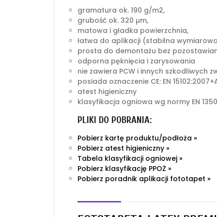
gramatura ok. 190 g/m2,
grubość ok. 320 µm,
matowa i gładka powierzchnia,
łatwa do aplikacji (stabilna wymiarow
prosta do demontażu bez pozostawian
odporna pęknięcia i zarysowania
nie zawiera PCW i innych szkodliwych z
posiada oznaczenie CE: EN 15102:2007+A
atest higieniczny
klasyfikacja ogniowa wg normy EN 1350
PLIKI DO POBRANIA:
Pobierz kartę produktu/podłoża »
Pobierz atest higieniczny »
Tabela klasyfikacji ogniowej »
Pobierz klasyfikację PPOŻ »
Pobierz poradnik aplikacji fototapet »