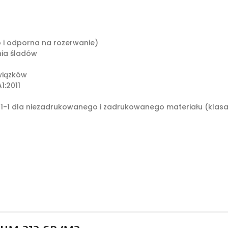
o i odporna na rozerwanie)
ia śladów
wiązków
1:2011
1-1 dla niezadrukowanego i zadrukowanego materiału (klasa: 