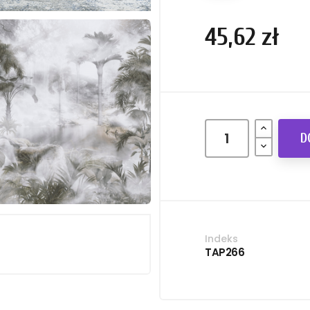
45,62 zł
D
Indeks
TAP266