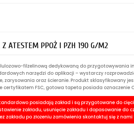
Z ATESTEM PPOŻ I PZH 190 G/M2
celulozowo-filzelinową dedykowaną do przygotowywania i
rdowych narzędzi do aplikacji – wystarczy rozprowadzić 
e, zarysowania oraz ścieranie. Produkt sklasyfikowany je
 certyfikatem FSC, gotowa tapeta posiada oznaczenie CE
standardowo posiadają zakład i są przygotowane do cięci
awienie zakładu, usunięcie zakładu i dopasowanie do czoła
 zakładu po złożeniu zamówienia skontaktuj się z nami w