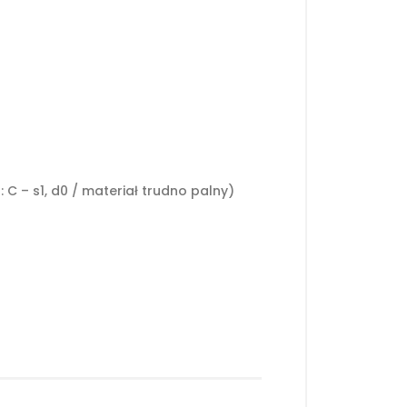
C – s1, d0 / materiał trudno palny)