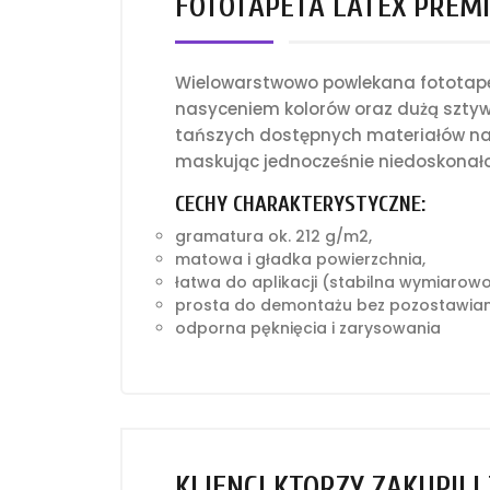
FOTOTAPETA LATEX PREMI
Wielowarstwowo powlekana fototapet
nasyceniem kolorów oraz dużą sztyw
tańszych dostępnych materiałów na 
maskując jednocześnie niedoskonało
CECHY CHARAKTERYSTYCZNE:
gramatura ok. 212 g/m2,
matowa i gładka powierzchnia,
łatwa do aplikacji (stabilna wymiarow
prosta do demontażu bez pozostawian
odporna pęknięcia i zarysowania
KLIENCI KTÓRZY ZAKUPILI