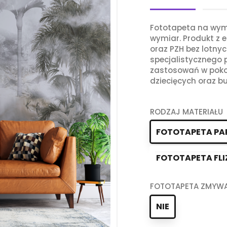
Fototapeta na wym
wymiar. Produkt z e
oraz PZH bez lotny
specjalistycznego
zastosowań w poko
dziecięcych oraz bu
RODZAJ MATERIAŁU
FOTOTAPETA PA
FOTOTAPETA FLI
FOTOTAPETA ZMYW
NIE