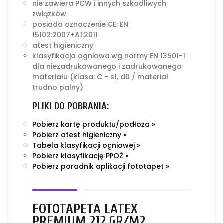
nie zawiera PCW i innych szkodliwych
związków
posiada oznaczenie CE: EN
15102:2007+A1:2011
atest higieniczny
klasyfikacja ogniowa wg normy EN 13501-1
dla niezadrukowanego i zadrukowanego
materiału (klasa: C – s1, d0 / materiał
trudno palny)
PLIKI DO POBRANIA:
Pobierz kartę produktu/podłoża »
Pobierz atest higieniczny »
Tabela klasyfikacji ogniowej »
Pobierz klasyfikację PPOŻ »
Pobierz poradnik aplikacji fototapet »
FOTOTAPETA LATEX
PREMIUM 212 GR/M2