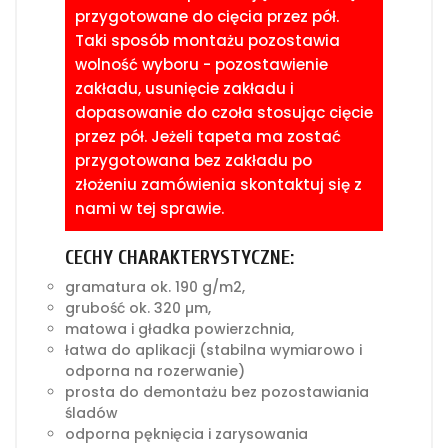
przygotowane do cięcia przez pół.
Taki sposób montażu pozostawia
wolność wyboru - pozostawienie
zakładu, usunięcie zakładu i
dopasowanie do czoła stosując cięcie
przez pół. Jeżeli tapeta ma zostać
przygotowana bez zakładu po
złożeniu zamówienia skontaktuj się z
nami w tej sprawie.
CECHY CHARAKTERYSTYCZNE:
gramatura ok. 190 g/m2,
grubość ok. 320 µm,
matowa i gładka powierzchnia,
łatwa do aplikacji (stabilna wymiarowo i
odporna na rozerwanie)
prosta do demontażu bez pozostawiania
śladów
odporna pęknięcia i zarysowania