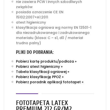
nie zawiera PCW i innych szkodliwych
związków
posiada oznaczenie CE: EN
15102:2007+A1:2011
atest higieniczny
klasyfikacja ogniowa wg normy EN 13501-1
dla niezadrukowanego i zadrukowanego
materiału (klasa: C – s1, d0 / materiał
trudno palny)
PLIKI DO POBRANIA:
Pobierz kartę produktu/podłoża »
Pobierz atest higieniczny »
Tabela klasyfikacji ogniowej »
Pobierz klasyfikację PPOŻ »
Pobierz poradnik aplikacji fototapet »
FOTOTAPETA LATEX
PREMIUM 212 GR/M2