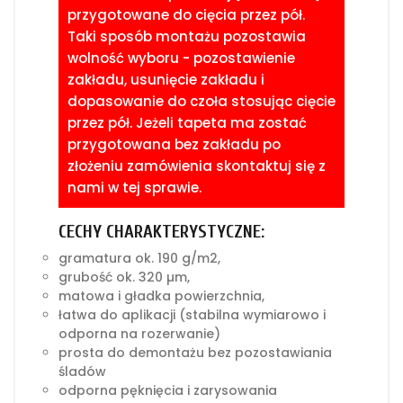
przygotowane do cięcia przez pół.
Taki sposób montażu pozostawia
wolność wyboru - pozostawienie
zakładu, usunięcie zakładu i
dopasowanie do czoła stosując cięcie
przez pół. Jeżeli tapeta ma zostać
przygotowana bez zakładu po
złożeniu zamówienia skontaktuj się z
nami w tej sprawie.
CECHY CHARAKTERYSTYCZNE:
gramatura ok. 190 g/m2,
grubość ok. 320 µm,
matowa i gładka powierzchnia,
łatwa do aplikacji (stabilna wymiarowo i
odporna na rozerwanie)
prosta do demontażu bez pozostawiania
śladów
odporna pęknięcia i zarysowania