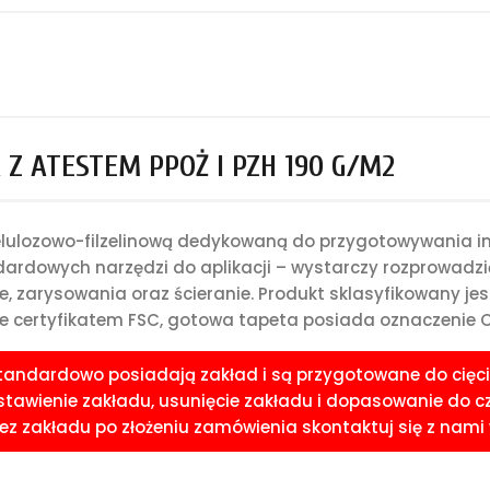
Z ATESTEM PPOŻ I PZH 190 G/M2
celulozowo-filzelinową dedykowaną do przygotowywania i
rdowych narzędzi do aplikacji – wystarczy rozprowadzić 
e, zarysowania oraz ścieranie. Produkt sklasyfikowany je
 certyfikatem FSC, gotowa tapeta posiada oznaczenie CE
standardowo posiadają zakład i są przygotowane do cięci
awienie zakładu, usunięcie zakładu i dopasowanie do czoła
 zakładu po złożeniu zamówienia skontaktuj się z nami w