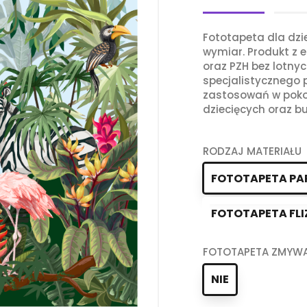
Fototapeta dla dz
wymiar. Produkt z e
oraz PZH bez lotny
specjalistycznego
zastosowań w poko
dziecięcych oraz bu
RODZAJ MATERIAŁU
FOTOTAPETA PA
FOTOTAPETA FLI
FOTOTAPETA ZMYW
NIE