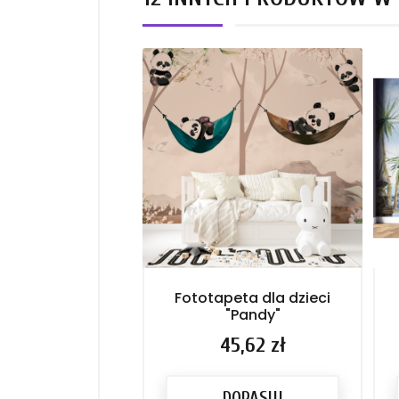
Fototapeta dla dzieci
"Pandy"
Cena
45,62 zł
DOPASUJ