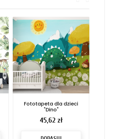
Fototapeta dla dzieci
Fototapeta n
"Dino"
dla...
Cena
45,62 zł
Cena
45,62 
DOPASUJ
DOPASU