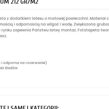
UM 212 GR/M2
a z dodatkiem latexu o matowej powierzchni. Materiał c
nością i odpornością na wilgoć i wodę. Zwiększona grub
rynku zapewnia Państwu łatwy montaż. Fototapeta tworz
ści.
o i odporna na rozerwanie)
ia śladów
TEJ SAMEJ KATEGORII: