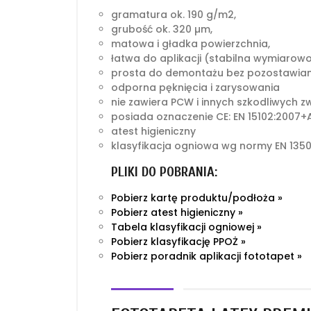
gramatura ok. 190 g/m2,
grubość ok. 320 µm,
matowa i gładka powierzchnia,
łatwa do aplikacji (stabilna wymiarow
prosta do demontażu bez pozostawian
odporna pęknięcia i zarysowania
nie zawiera PCW i innych szkodliwych z
posiada oznaczenie CE: EN 15102:2007+A
atest higieniczny
klasyfikacja ogniowa wg normy EN 1350
PLIKI DO POBRANIA:
Pobierz kartę produktu/podłoża »
Pobierz atest higieniczny »
Tabela klasyfikacji ogniowej »
Pobierz klasyfikację PPOŻ »
Pobierz poradnik aplikacji fototapet »