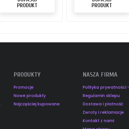
PRODUKT
PRODUKT
PRODUKTY
NASZA FIRMA
Promocje
Polityka prywatności
Nowe produkty
Regulamin sklepu
Najczęściej kupowane
Dostawa i płatność
y
Zwroty i reklamacje
Kontakt z nami