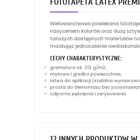
FOTOTAPETA LATEX PREMI
Wielowarstwowo powlekana fototapet
nasyceniem kolorów oraz dużą sztyw
tańszych dostępnych materiałów na 
maskując jednocześnie niedoskonało
CECHY CHARAKTERYSTYCZNE:
gramatura ok. 212 g/m2,
matowa i gładka powierzchnia,
łatwa do aplikacji (stabilna wymiarow
prosta do demontażu bez pozostawian
odporna pęknięcia i zarysowania
12 INNYCH PRODUKTÓW W 