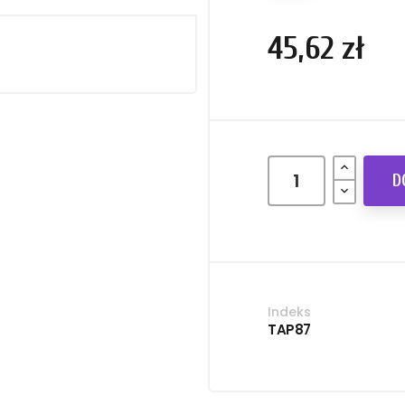
45,62 zł
D
Indeks
TAP87