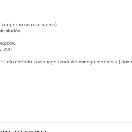
o i odporna na rozerwanie)
ia śladów
wiązków
1:2011
1-1 dla niezadrukowanego i zadrukowanego materiału (klasa: 