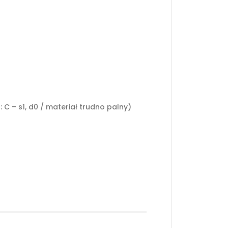
C – s1, d0 / materiał trudno palny)