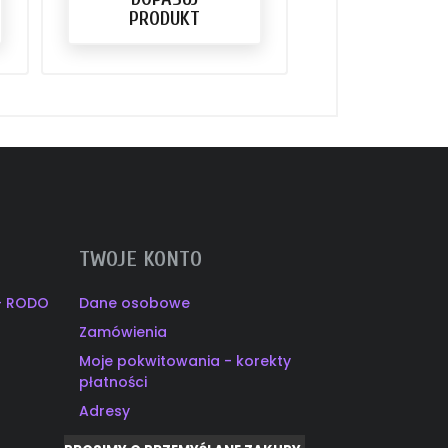
PRODUKT
PRODU
TWOJE KONTO
 - RODO
Dane osobowe
Zamówienia
Moje pokwitowania - korekty
płatności
Adresy