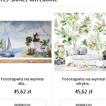
Fototapeta na wymiar
Fototapeta na wymiar
dla...
afryka...
Cena
45,62 zł
Cena
45,62 zł
DOPASUJ
DOPASUJ