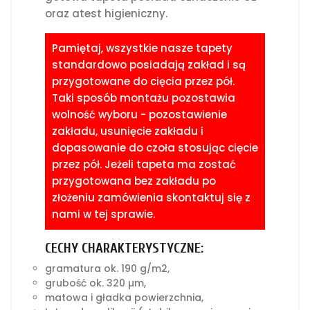
oraz atest higieniczny.
Pamiętaj, wszystkie nasze tapety
standardowo posiadają zakład i są
przygotowane do cięcia przez pół.
Taki sposób montażu pozostawia
wolność wyboru - pozostawienie
zakładu, usunięcie zakładu i
dopasowanie do czoła stosując cięcie
przez pół. Jeżeli tapeta ma zostać
przygotowana bez zakładu po
złożeniu zamówienia skontaktuj się z
nami w tej sprawie.
CECHY CHARAKTERYSTYCZNE:
gramatura ok. 190 g/m2,
grubość ok. 320 µm,
matowa i gładka powierzchnia,