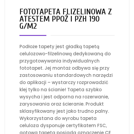
FOTOTAPETA FLIZELINOWA Z
ATESTEM PPOŻ I PZH 190
G/M2
Podłoże tapety jest gładką tapetą
celulozowo-filzelinową dedykowaną do
przygotowywania indywidualnych
fototapet. Jej montaż odbywa się przy
zastosowaniu standardowych narzędzi
do aplikacji – wystarczy rozprowadzić
klej tylko na ścianie! Tapeta szybko
wysycha i jest odporna na rozerwanie,
zarysowania oraz ścieranie. Produkt
sklasyfikowany jest jako trudno palny.
Wykorzystana do wyrobu tapeta
celuloza dysponuje certyfikatem FSC,
gotowa tapeta posiada oznaczenie CE