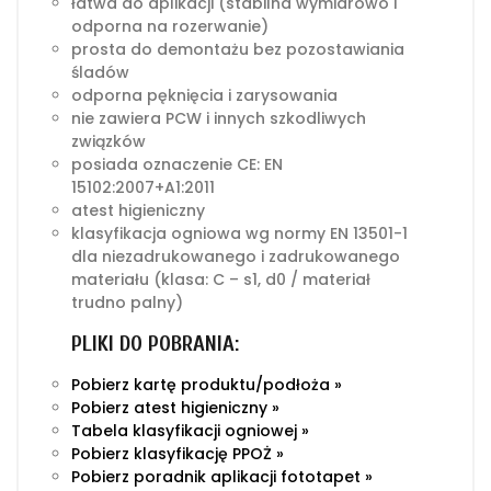
łatwa do aplikacji (stabilna wymiarowo i
odporna na rozerwanie)
prosta do demontażu bez pozostawiania
śladów
odporna pęknięcia i zarysowania
nie zawiera PCW i innych szkodliwych
związków
posiada oznaczenie CE: EN
15102:2007+A1:2011
atest higieniczny
klasyfikacja ogniowa wg normy EN 13501-1
dla niezadrukowanego i zadrukowanego
materiału (klasa: C – s1, d0 / materiał
trudno palny)
PLIKI DO POBRANIA:
Pobierz kartę produktu/podłoża »
Pobierz atest higieniczny »
Tabela klasyfikacji ogniowej »
Pobierz klasyfikację PPOŻ »
Pobierz poradnik aplikacji fototapet »