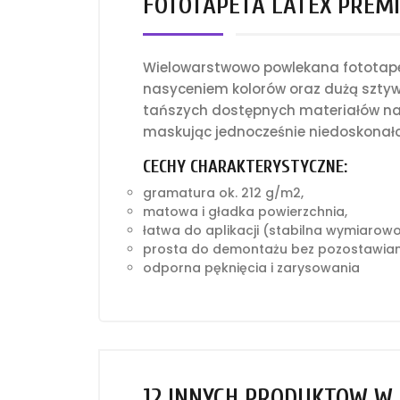
FOTOTAPETA LATEX PREMI
Wielowarstwowo powlekana fototapet
nasyceniem kolorów oraz dużą sztyw
tańszych dostępnych materiałów na 
maskując jednocześnie niedoskonało
CECHY CHARAKTERYSTYCZNE:
gramatura ok. 212 g/m2,
matowa i gładka powierzchnia,
łatwa do aplikacji (stabilna wymiarow
prosta do demontażu bez pozostawian
odporna pęknięcia i zarysowania
12 INNYCH PRODUKTÓW W 