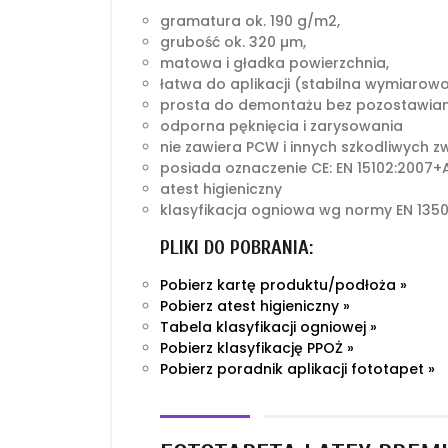
gramatura ok. 190 g/m2,
grubość ok. 320 µm,
matowa i gładka powierzchnia,
łatwa do aplikacji (stabilna wymiarow
prosta do demontażu bez pozostawian
odporna pęknięcia i zarysowania
nie zawiera PCW i innych szkodliwych z
posiada oznaczenie CE: EN 15102:2007+A
atest higieniczny
klasyfikacja ogniowa wg normy EN 1350
PLIKI DO POBRANIA:
Pobierz kartę produktu/podłoża »
Pobierz atest higieniczny »
Tabela klasyfikacji ogniowej »
Pobierz klasyfikację PPOŻ »
Pobierz poradnik aplikacji fototapet »