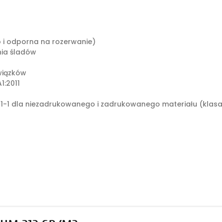
o i odporna na rozerwanie)
ia śladów
wiązków
1:2011
1-1 dla niezadrukowanego i zadrukowanego materiału (klasa: 