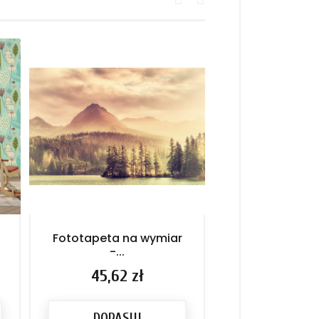
Fototapeta na wymiar
Fototapeta na 
-...
Cena
45,62 
Cena
45,62 zł
DOPASU
DOPASUJ
PRODU