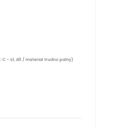
C – s1, d0 / materiał trudno palny)