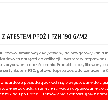
Z ATESTEM PPOŻ I PZH 190 G/M2
celulozowo-filzelinową dedykowaną do przygotowywania i
rdowych narzędzi do aplikacji – wystarczy rozprowadzić 
e, zarysowania oraz ścieranie. Produkt sklasyfikowany je
 certyfikatem FSC, gotowa tapeta posiada oznaczenie CE
standardowo posiadają zakład i są przygotowane do cięci
awienie zakładu, usunięcie zakładu i dopasowanie do czoła
 zakładu po złożeniu zamówienia skontaktuj się z nami w