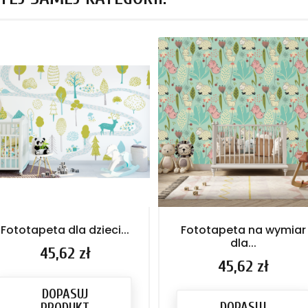
Fototapeta dla dzieci...
Fototapeta na wymiar
dla...
Cena
45,62 zł
Cena
45,62 zł
DOPASUJ
DOPASUJ
PRODUKT