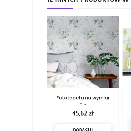
Fototapeta na wymiar
-...
Cena
45,62 zł
DOPASUJ