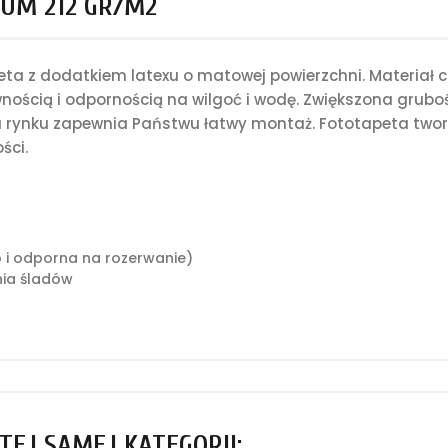
UM 212 GR/M2
a z dodatkiem latexu o matowej powierzchni. Materiał c
nością i odpornością na wilgoć i wodę. Zwiększona grub
rynku zapewnia Państwu łatwy montaż. Fototapeta tworz
ści.
o i odporna na rozerwanie)
ia śladów
TEJ SAMEJ KATEGORII: