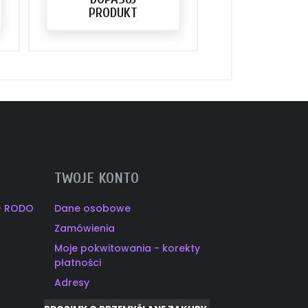
PRODUKT
TWOJE KONTO
 - RODO
Dane osobowe
Zamówienia
Moje pokwitowania - korekty
płatności
Adresy