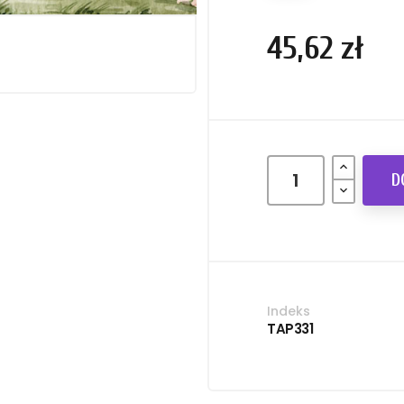
45,62 zł
D
Indeks
TAP331