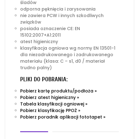
śladów
odporna pęknięcia i zarysowania
nie zawiera PCW i innych szkodliwych
związków
posiada oznaczenie CE: EN
15102:2007+A1:2011
atest higieniczny
klasyfikacja ogniowa wg normy EN 13501-1
dla niezadrukowanego i zadrukowanego
materiału (klasa: C – s1, d0 / materiał
trudno palny)
PLIKI DO POBRANIA:
Pobierz kartę produktu/podłoża »
Pobierz atest higieniczny »
Tabela klasyfikacji ogniowej »
Pobierz klasyfikację PPOŻ »
Pobierz poradnik aplikacji fototapet »