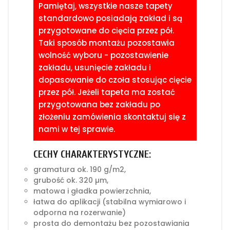
Pamiętaj, wszystkie nasze tapety
standardowo posiadają zakład i są
przygotowane do cięcia przez pół.
Taki sposób montażu pozostawia
wolność wyboru - pozostawienie
zakładu, usunięcie zakładu i
dopasowanie do czoła stosując cięcie
przez pół. Jeżeli tapeta ma zostać
przygotowana bez zakładu po
złożeniu zamówienia skontaktuj się z
nami w tej sprawie.
CECHY CHARAKTERYSTYCZNE:
gramatura ok. 190 g/m2,
grubość ok. 320 µm,
matowa i gładka powierzchnia,
łatwa do aplikacji (stabilna wymiarowo i
odporna na rozerwanie)
prosta do demontażu bez pozostawiania