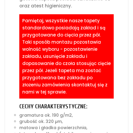
oraz atest higieniczny.
Pamiętaj, wszystkie nasze tapety
standardowo posiadają zakład i są
przygotowane do cięcia przez pół.
Taki sposób montażu pozostawia
wolność wyboru - pozostawienie
zakładu, usunięcie zakładu i
dopasowanie do czoła stosując cięcie
przez pół. Jeżeli tapeta ma zostać
przygotowana bez zakładu po
złożeniu zamówienia skontaktuj się z
nami w tej sprawie.
CECHY CHARAKTERYSTYCZNE:
gramatura ok. 190 g/m2,
grubość ok. 320 µm,
matowa i gładka powierzchnia,