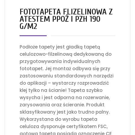
FOTOTAPETA FLIZELINOWA Z
ATESTEM PPOŻ I PZH 190
G/M2
Podłoże tapety jest gładką tapetą
celulozowo-filzelinową dedykowaną do
przygotowywania indywidualnych
fototapet. Jej montaż odbywa się przy
zastosowaniu standardowych narzędzi
do aplikacji – wystarczy rozprowadzić
klej tylko na ścianie! Tapeta szybko
wysycha i jest odporna na rozerwanie,
zarysowania oraz ścieranie. Produkt
sklasyfikowany jest jako trudno palny.
Wykorzystana do wyrobu tapeta
celuloza dysponuje certyfikatem FSC,
gotowa tapeta posiada oznaczenie CE