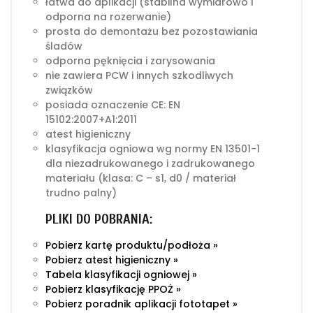
łatwa do aplikacji (stabilna wymiarowo i
odporna na rozerwanie)
prosta do demontażu bez pozostawiania
śladów
odporna pęknięcia i zarysowania
nie zawiera PCW i innych szkodliwych
związków
posiada oznaczenie CE: EN
15102:2007+A1:2011
atest higieniczny
klasyfikacja ogniowa wg normy EN 13501-1
dla niezadrukowanego i zadrukowanego
materiału (klasa: C – s1, d0 / materiał
trudno palny)
PLIKI DO POBRANIA:
Pobierz kartę produktu/podłoża »
Pobierz atest higieniczny »
Tabela klasyfikacji ogniowej »
Pobierz klasyfikację PPOŻ »
Pobierz poradnik aplikacji fototapet »