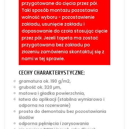
przygotowane do cięcia przez pół.
Taki sposób montażu pozostawia
wolność wyboru - pozostawienie
zakładu, usunięcie zakładu i
dopasowanie do czoła stosując cięcie
przez pół. Jeżeli tapeta ma zostać
przygotowana bez zakładu po
złożeniu zamówienia skontaktuj się z
nami w tej sprawie.
CECHY CHARAKTERYSTYCZNE:
gramatura ok. 190 g/m2,
grubość ok. 320 µm,
matowa i gładka powierzchnia,
łatwa do aplikacji (stabilna wymiarowo i
odporna na rozerwanie)
prosta do demontażu bez pozostawiania
śladów
odporna pęknięcia i zarysowania