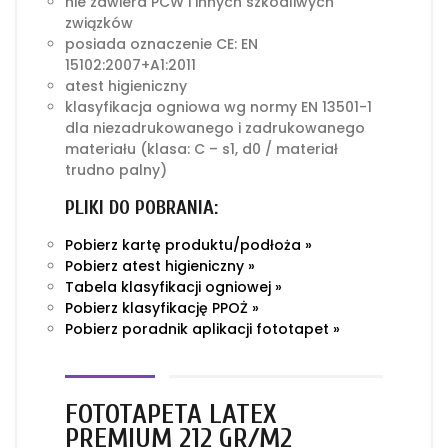
nie zawiera PCW i innych szkodliwych
związków
posiada oznaczenie CE: EN
15102:2007+A1:2011
atest higieniczny
klasyfikacja ogniowa wg normy EN 13501-1
dla niezadrukowanego i zadrukowanego
materiału (klasa: C – s1, d0 / materiał
trudno palny)
PLIKI DO POBRANIA:
Pobierz kartę produktu/podłoża »
Pobierz atest higieniczny »
Tabela klasyfikacji ogniowej »
Pobierz klasyfikację PPOŻ »
Pobierz poradnik aplikacji fototapet »
FOTOTAPETA LATEX
PREMIUM 212 GR/M2