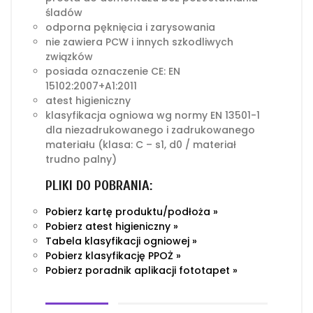
śladów
odporna pęknięcia i zarysowania
nie zawiera PCW i innych szkodliwych
związków
posiada oznaczenie CE: EN
15102:2007+A1:2011
atest higieniczny
klasyfikacja ogniowa wg normy EN 13501-1
dla niezadrukowanego i zadrukowanego
materiału (klasa: C – s1, d0 / materiał
trudno palny)
PLIKI DO POBRANIA:
Pobierz kartę produktu/podłoża »
Pobierz atest higieniczny »
Tabela klasyfikacji ogniowej »
Pobierz klasyfikację PPOŻ »
Pobierz poradnik aplikacji fototapet »