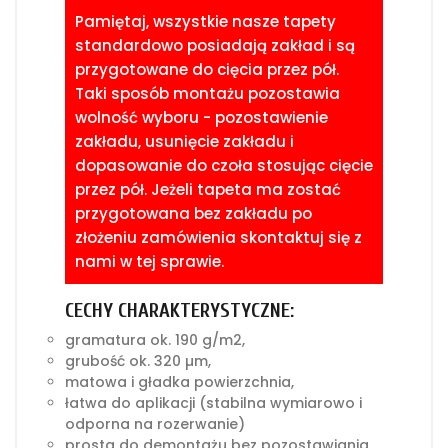
Pamiętaj, wszystkie nasze tapety
standardowo posiadają zakład i są
przygotowane do cięcia przez pół.
Taki sposób montażu pozostawia
wolność wyboru - pozostawienie
zakładu, usunięcie zakładu i
dopasowanie do czoła stosując cięcie
przez pół. Jeżeli tapeta ma zostać
przygotowana bez zakładu po
złożeniu zamówienia skontaktuj się z
nami w tej sprawie.
CECHY CHARAKTERYSTYCZNE:
gramatura ok. 190 g/m2,
grubość ok. 320 µm,
matowa i gładka powierzchnia,
łatwa do aplikacji (stabilna wymiarowo i
odporna na rozerwanie)
prosta do demontażu bez pozostawiania