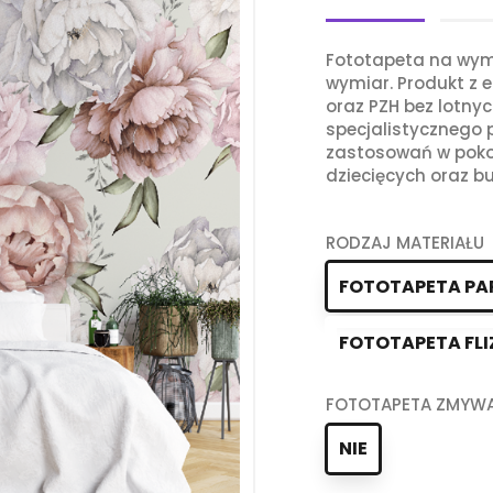
Fototapeta na wym
wymiar. Produkt z e
oraz PZH bez lotny
specjalistycznego
zastosowań w poko
dziecięcych oraz bu
RODZAJ MATERIAŁU
FOTOTAPETA PA
FOTOTAPETA FLI
FOTOTAPETA ZMYW
NIE