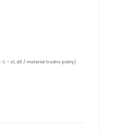
C – s1, d0 / materiał trudno palny)