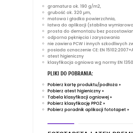
gramatura ok. 190 g/m2,
grubość ok. 320 µm,
matowa i gładka powierzchnia,
łatwa do aplikacji (stabilna wymiarow
prosta do demontażu bez pozostawian
odporna pęknięcia i zarysowania
nie zawiera PCW i innych szkodliwych z
posiada oznaczenie CE: EN 15102:2007+A
atest higieniczny
klasyfikacja ogniowa wg normy EN 1350
PLIKI DO POBRANIA:
Pobierz kartę produktu/podłoża »
Pobierz atest higieniczny »
Tabela klasyfikacji ogniowej »
Pobierz klasyfikację PPOŻ »
Pobierz poradnik aplikacji fototapet »