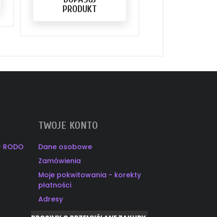
PRODUKT
TWOJE KONTO
 - RODO
Dane osobowe
Zamówienia
Moje pokwitowania - korekty
płatności
Adresy