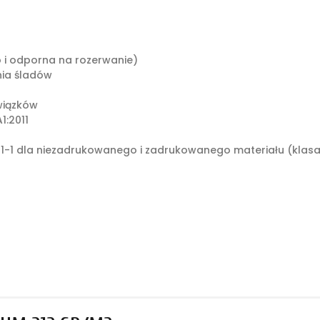
o i odporna na rozerwanie)
ia śladów
wiązków
1:2011
1-1 dla niezadrukowanego i zadrukowanego materiału (klasa: 