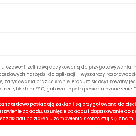
A
celulozowo-filzelinową dedykowaną do przygotowywania i
rdowych narzędzi do aplikacji – wystarczy rozprowadzić 
e, zarysowania oraz ścieranie. Produkt sklasyfikowany je
 certyfikatem FSC, gotowa tapeta posiada oznaczenie CE
standardowo posiadają zakład i są przygotowane do cięci
awienie zakładu, usunięcie zakładu i dopasowanie do czoła
 zakładu po złożeniu zamówienia skontaktuj się z nami w