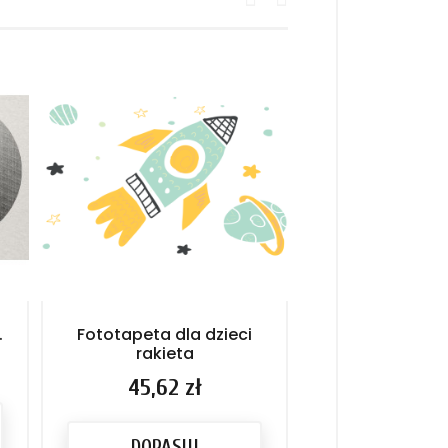
.
Fototapeta dla dzieci
Fototapeta dla 
rakieta
Cena
45,62 
Cena
45,62 zł
DOPASU
DOPASUJ
PRODU