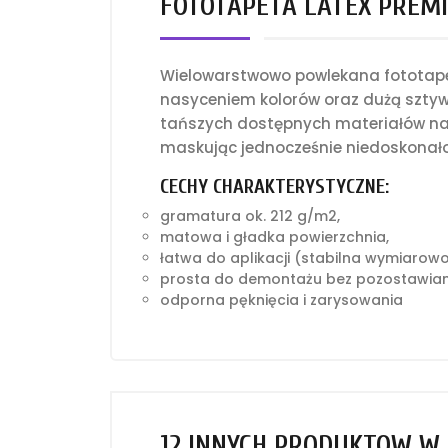
FOTOTAPETA LATEX PREMI
Wielowarstwowo powlekana fototapet
nasyceniem kolorów oraz dużą sztyw
tańszych dostępnych materiałów na 
maskując jednocześnie niedoskonało
CECHY CHARAKTERYSTYCZNE:
gramatura ok. 212 g/m2,
matowa i gładka powierzchnia,
łatwa do aplikacji (stabilna wymiarow
prosta do demontażu bez pozostawian
odporna pęknięcia i zarysowania
12 INNYCH PRODUKTÓW W 