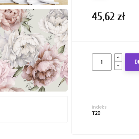
45,62 zł
D
Indeks
T20