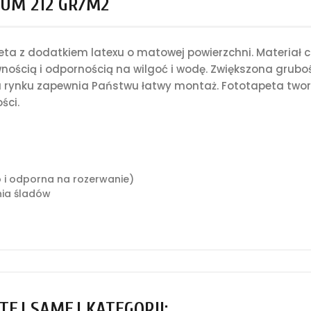
UM 212 GR/M2
a z dodatkiem latexu o matowej powierzchni. Materiał c
nością i odpornością na wilgoć i wodę. Zwiększona grub
rynku zapewnia Państwu łatwy montaż. Fototapeta tworz
ści.
o i odporna na rozerwanie)
ia śladów
TEJ SAMEJ KATEGORII: