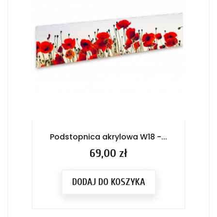
Podstopnica akrylowa W18 -...
P
Cena
69,00 zł
DODAJ DO KOSZYKA