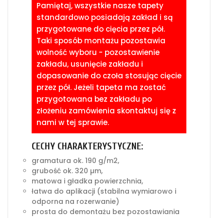
Pamiętaj, wszystkie nasze tapety
standardowo posiadają zakład i są
przygotowane do cięcia przez pół.
Taki sposób montażu pozostawia
wolność wyboru - pozostawienie
zakładu, usunięcie zakładu i
dopasowanie do czoła stosując cięcie
przez pół. Jeżeli tapeta ma zostać
przygotowana bez zakładu po
złożeniu zamówienia skontaktuj się z
nami w tej sprawie.
CECHY CHARAKTERYSTYCZNE:
gramatura ok. 190 g/m2,
grubość ok. 320 µm,
matowa i gładka powierzchnia,
łatwa do aplikacji (stabilna wymiarowo i
odporna na rozerwanie)
prosta do demontażu bez pozostawiania