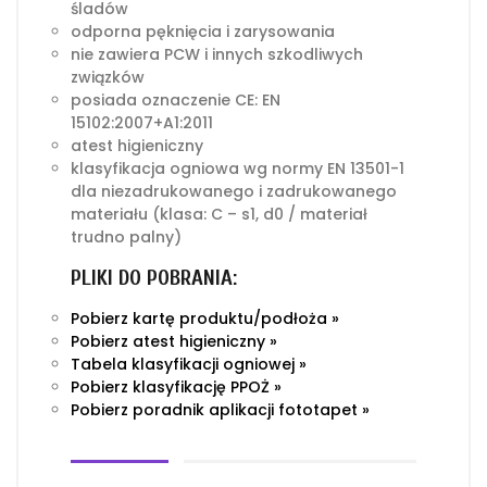
śladów
odporna pęknięcia i zarysowania
nie zawiera PCW i innych szkodliwych
związków
posiada oznaczenie CE: EN
15102:2007+A1:2011
atest higieniczny
klasyfikacja ogniowa wg normy EN 13501-1
dla niezadrukowanego i zadrukowanego
materiału (klasa: C – s1, d0 / materiał
trudno palny)
PLIKI DO POBRANIA:
Pobierz kartę produktu/podłoża »
Pobierz atest higieniczny »
Tabela klasyfikacji ogniowej »
Pobierz klasyfikację PPOŻ »
Pobierz poradnik aplikacji fototapet »