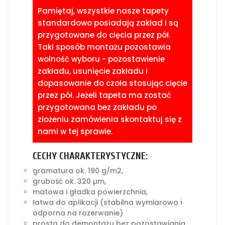
Pamiętaj, wszystkie nasze tapety
standardowo posiadają zakład i są
przygotowane do cięcia przez pół.
Taki sposób montażu pozostawia
wolność wyboru - pozostawienie
zakładu, usunięcie zakładu i
dopasowanie do czoła stosując cięcie
przez pół. Jeżeli tapeta ma zostać
przygotowana bez zakładu po
złożeniu zamówienia skontaktuj się z
nami w tej sprawie.
CECHY CHARAKTERYSTYCZNE:
gramatura ok. 190 g/m2,
grubość ok. 320 µm,
matowa i gładka powierzchnia,
łatwa do aplikacji (stabilna wymiarowo i
odporna na rozerwanie)
prosta do demontażu bez pozostawiania