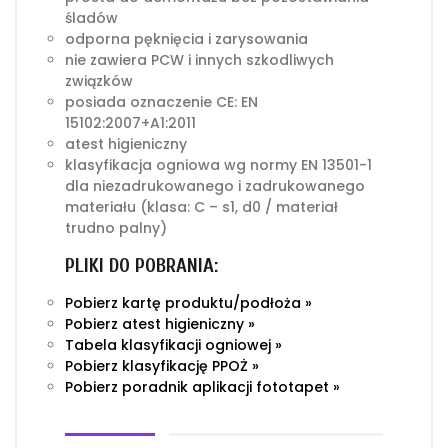
śladów
odporna pęknięcia i zarysowania
nie zawiera PCW i innych szkodliwych
związków
posiada oznaczenie CE: EN
15102:2007+A1:2011
atest higieniczny
klasyfikacja ogniowa wg normy EN 13501-1
dla niezadrukowanego i zadrukowanego
materiału (klasa: C – s1, d0 / materiał
trudno palny)
PLIKI DO POBRANIA:
Pobierz kartę produktu/podłoża »
Pobierz atest higieniczny »
Tabela klasyfikacji ogniowej »
Pobierz klasyfikację PPOŻ »
Pobierz poradnik aplikacji fototapet »