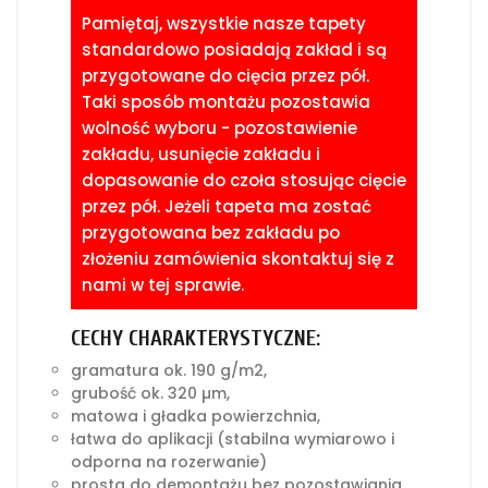
Pamiętaj, wszystkie nasze tapety
standardowo posiadają zakład i są
przygotowane do cięcia przez pół.
Taki sposób montażu pozostawia
wolność wyboru - pozostawienie
zakładu, usunięcie zakładu i
dopasowanie do czoła stosując cięcie
przez pół. Jeżeli tapeta ma zostać
przygotowana bez zakładu po
złożeniu zamówienia skontaktuj się z
nami w tej sprawie.
CECHY CHARAKTERYSTYCZNE:
gramatura ok. 190 g/m2,
grubość ok. 320 µm,
matowa i gładka powierzchnia,
łatwa do aplikacji (stabilna wymiarowo i
odporna na rozerwanie)
prosta do demontażu bez pozostawiania