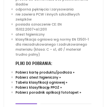
śladów
odporna pęknięcia i zarysowania
nie zawiera PCW i innych szkodliwych
związków
posiada oznaczenie CE: EN
15102:2007+A1:2011
atest higieniczny
klasyfikacja ogniowa wg normy EN 13501-1
dla niezadrukowanego i zadrukowanego
materiału (klasa: C – s1, d0 / materiał
trudno palny)
PLIKI DO POBRANIA:
Pobierz kartę produktu/podłoża »
Pobierz atest higieniczny »
Tabela klasyfikacji ogniowej »
Pobierz klasyfikację PPOŻ »
Pobierz poradnik aplikacji fototapet »