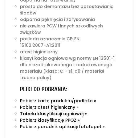
odporna na rozerwanie)
prosta do demontażu bez pozostawiania
śladów
odporna pęknięcia i zarysowania
nie zawiera PCW i innych szkodliwych
związków
posiada oznaczenie CE: EN
15102:2007+A1:2011
atest higieniczny
klasyfikacja ogniowa wg normy EN 13501-1
dla niezadrukowanego i zadrukowanego
materiału (klasa: C – s1, d0 / materiał
trudno palny)
PLIKI DO POBRANIA:
Pobierz kartę produktu/podłoża »
Pobierz atest higieniczny »
Tabela klasyfikacji ogniowej »
Pobierz klasyfikację PPOŻ »
Pobierz poradnik aplikacji fototapet »