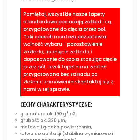
Pamiętaj, wszystkie nasze tapety
standardowo posiadają zakład i są
przygotowane do cięcia przez pół.
Taki sposób montażu pozostawia
wolność wyboru - pozostawienie
zakładu, usunięcie zakładu i
dopasowanie do czoła stosując cięcie
przez pół. Jeżeli tapeta ma zostać
przygotowana bez zakładu po
złożeniu zamówienia skontaktuj się z
nami w tej sprawie.
CECHY CHARAKTERYSTYCZNE:
gramatura ok. 190 g/m2,
grubość ok. 320 µm,
matowa i gładka powierzchnia,
łatwa do aplikacji (stabilna wymiarowo i