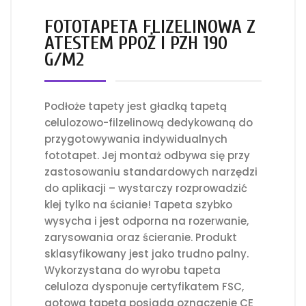
FOTOTAPETA FLIZELINOWA Z
ATESTEM PPOŻ I PZH 190
G/M2
Podłoże tapety jest gładką tapetą
celulozowo-filzelinową dedykowaną do
przygotowywania indywidualnych
fototapet. Jej montaż odbywa się przy
zastosowaniu standardowych narzędzi
do aplikacji – wystarczy rozprowadzić
klej tylko na ścianie! Tapeta szybko
wysycha i jest odporna na rozerwanie,
zarysowania oraz ścieranie. Produkt
sklasyfikowany jest jako trudno palny.
Wykorzystana do wyrobu tapeta
celuloza dysponuje certyfikatem FSC,
gotowa tapeta posiada oznaczenie CE