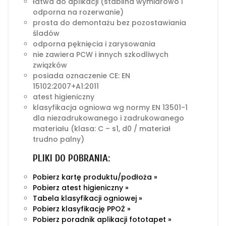
łatwa do aplikacji (stabilna wymiarowo i
odporna na rozerwanie)
prosta do demontażu bez pozostawiania
śladów
odporna pęknięcia i zarysowania
nie zawiera PCW i innych szkodliwych
związków
posiada oznaczenie CE: EN
15102:2007+A1:2011
atest higieniczny
klasyfikacja ogniowa wg normy EN 13501-1
dla niezadrukowanego i zadrukowanego
materiału (klasa: C – s1, d0 / materiał
trudno palny)
PLIKI DO POBRANIA:
Pobierz kartę produktu/podłoża »
Pobierz atest higieniczny »
Tabela klasyfikacji ogniowej »
Pobierz klasyfikację PPOŻ »
Pobierz poradnik aplikacji fototapet »