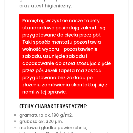
oraz atest higieniczny.
Pamiętaj, wszystkie nasze tapety
standardowo posiadają zakład i są
przygotowane do cięcia przez pół.
Taki sposób montażu pozostawia
wolność wyboru - pozostawienie
zakładu, usunięcie zakładu i
dopasowanie do czoła stosując cięcie
przez pół. Jeżeli tapeta ma zostać
przygotowana bez zakładu po
złożeniu zamówienia skontaktuj się z
nami w tej sprawie.
CECHY CHARAKTERYSTYCZNE:
gramatura ok. 190 g/m2,
grubość ok. 320 µm,
matowa i gładka powierzchnia,