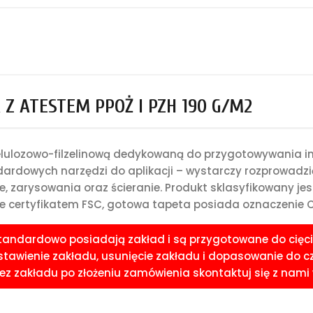
Z ATESTEM PPOŻ I PZH 190 G/M2
celulozowo-filzelinową dedykowaną do przygotowywania i
rdowych narzędzi do aplikacji – wystarczy rozprowadzić 
e, zarysowania oraz ścieranie. Produkt sklasyfikowany je
 certyfikatem FSC, gotowa tapeta posiada oznaczenie CE
standardowo posiadają zakład i są przygotowane do cięci
awienie zakładu, usunięcie zakładu i dopasowanie do czoła
 zakładu po złożeniu zamówienia skontaktuj się z nami w