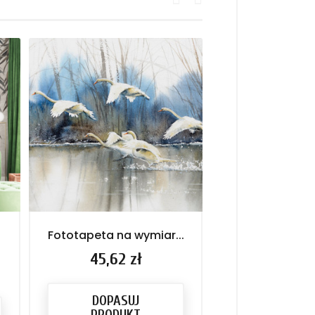
Fototapeta na wymiar...
Fototapeta n
"Farma
Cena
45,62 zł
Cena
45,62 
DOPASUJ
DOPASU
PRODUKT