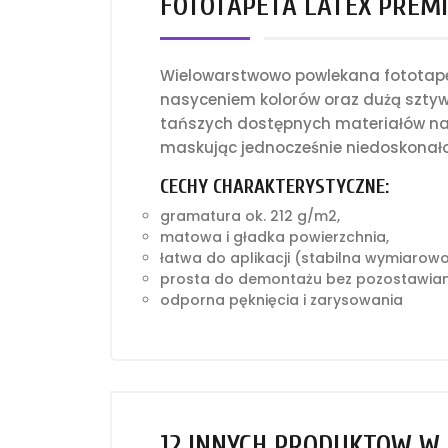
FOTOTAPETA LATEX PREMI
Wielowarstwowo powlekana fototapet
nasyceniem kolorów oraz dużą sztyw
tańszych dostępnych materiałów na 
maskując jednocześnie niedoskonało
CECHY CHARAKTERYSTYCZNE:
gramatura ok. 212 g/m2,
matowa i gładka powierzchnia,
łatwa do aplikacji (stabilna wymiarow
prosta do demontażu bez pozostawian
odporna pęknięcia i zarysowania
12 INNYCH PRODUKTÓW W 