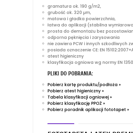
gramatura ok. 190 g/m2,
grubość ok. 320 µm,
matowa i gładka powierzchnia,
łatwa do aplikacji (stabilna wymiarow
prosta do demontażu bez pozostawian
odporna pęknięcia i zarysowania
nie zawiera PCW i innych szkodliwych z
posiada oznaczenie CE: EN 15102:2007+A
atest higieniczny
klasyfikacja ogniowa wg normy EN 1350
PLIKI DO POBRANIA:
Pobierz kartę produktu/podłoża »
Pobierz atest higieniczny »
Tabela klasyfikacji ogniowej »
Pobierz klasyfikację PPOŻ »
Pobierz poradnik aplikacji fototapet »