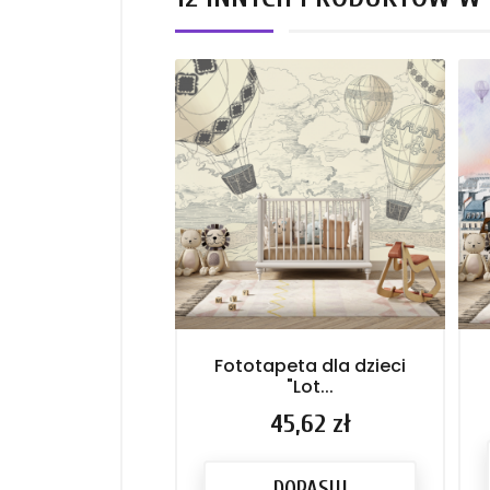
Fototapeta dla dzieci
"Lot...
Cena
45,62 zł
DOPASUJ