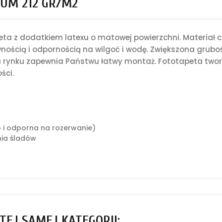
UM 212 GR/M2
a z dodatkiem latexu o matowej powierzchni. Materiał c
nością i odpornością na wilgoć i wodę. Zwiększona grub
rynku zapewnia Państwu łatwy montaż. Fototapeta tworz
ści.
o i odporna na rozerwanie)
ia śladów
TEJ SAMEJ KATEGORII: