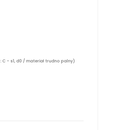
C – s1, d0 / materiał trudno palny)