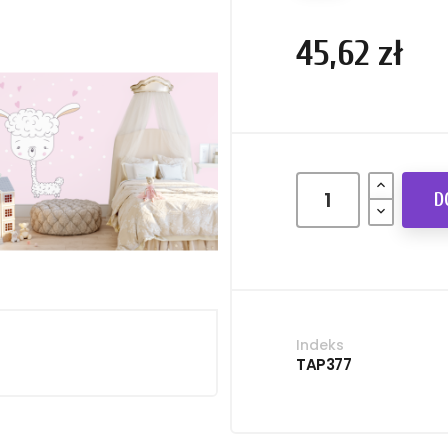
45,62 zł
D
Indeks
TAP377