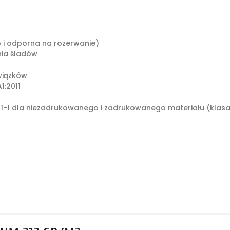
o i odporna na rozerwanie)
ia śladów
wiązków
1:2011
1-1 dla niezadrukowanego i zadrukowanego materiału (klasa: 