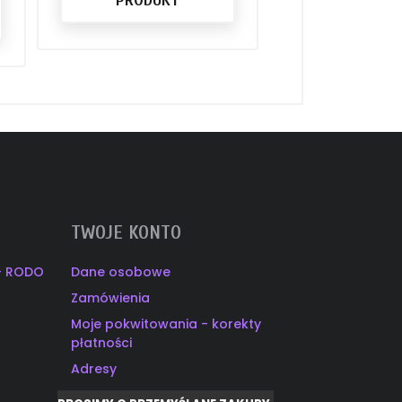
PRODU
TWOJE KONTO
 - RODO
Dane osobowe
Zamówienia
Moje pokwitowania - korekty
płatności
Adresy