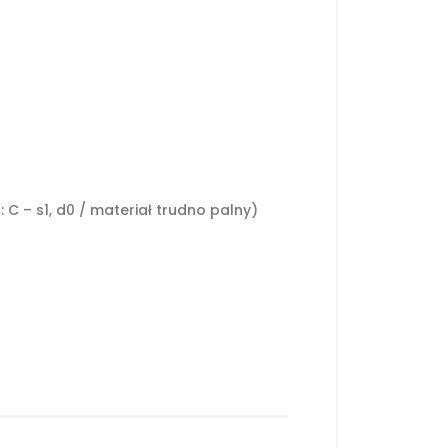
C – s1, d0 / materiał trudno palny)