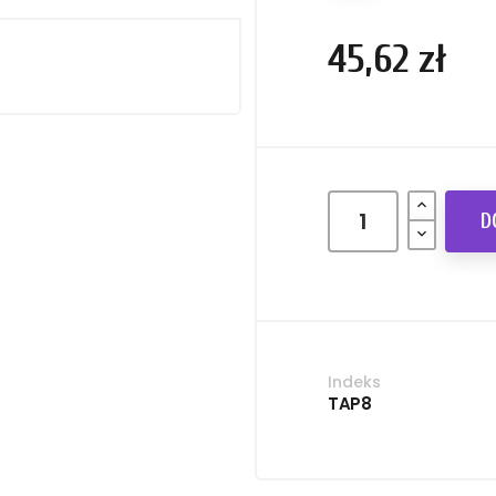
45,62 zł
D
Indeks
TAP8