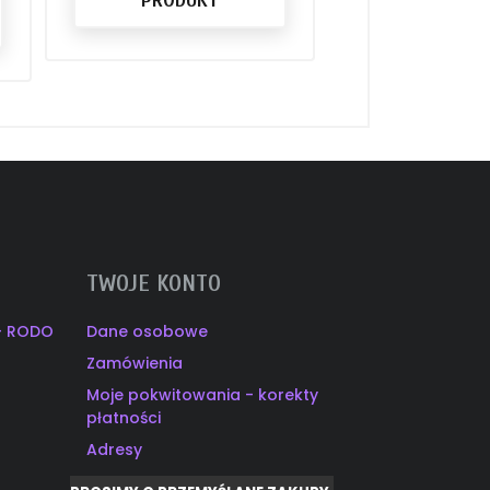
PRODU
TWOJE KONTO
 - RODO
Dane osobowe
Zamówienia
Moje pokwitowania - korekty
płatności
Adresy