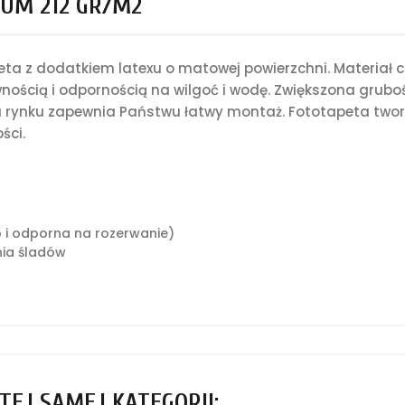
UM 212 GR/M2
a z dodatkiem latexu o matowej powierzchni. Materiał c
nością i odpornością na wilgoć i wodę. Zwiększona grub
rynku zapewnia Państwu łatwy montaż. Fototapeta tworz
ści.
o i odporna na rozerwanie)
ia śladów
TEJ SAMEJ KATEGORII: