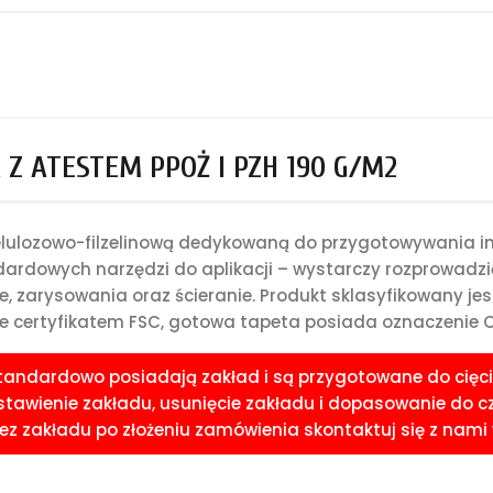
Z ATESTEM PPOŻ I PZH 190 G/M2
celulozowo-filzelinową dedykowaną do przygotowywania i
rdowych narzędzi do aplikacji – wystarczy rozprowadzić 
e, zarysowania oraz ścieranie. Produkt sklasyfikowany je
 certyfikatem FSC, gotowa tapeta posiada oznaczenie CE
standardowo posiadają zakład i są przygotowane do cięci
awienie zakładu, usunięcie zakładu i dopasowanie do czoła
 zakładu po złożeniu zamówienia skontaktuj się z nami w