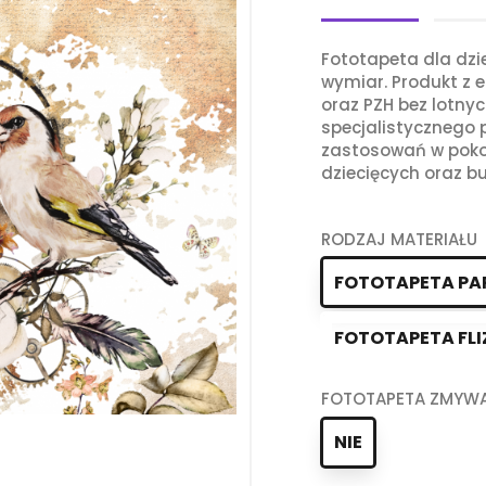
Fototapeta dla dz
wymiar. Produkt z e
oraz PZH bez lotny
specjalistycznego
zastosowań w poko
dziecięcych oraz bu
RODZAJ MATERIAŁU
FOTOTAPETA PA
FOTOTAPETA FLI
FOTOTAPETA ZMYW
NIE