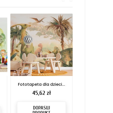
Fototapeta dla dzieci...
Fototapeta dla
Pan...
Cena
45,62 zł
Cena
45,62 
DOPASUJ
DOPASU
PRODUKT