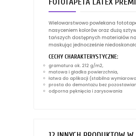
FOTOTAPETA LATEX PREMI
Wielowarstwowo powlekana fototapet
nasyceniem kolorów oraz dużą sztyw
tańszych dostępnych materiałów na 
maskując jednocześnie niedoskonało
CECHY CHARAKTERYSTYCZNE:
gramatura ok. 212 g/m2,
matowa i gładka powierzchnia,
łatwa do aplikacji (stabilna wymiarow
prosta do demontażu bez pozostawian
odporna pęknięcia i zarysowania
12 INNYCH PRODUKTÓW W 