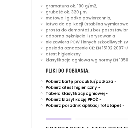
gramatura ok. 190 g/m2,
grubość ok. 320 µm,
matowa i gładka powierzchnia,
łatwa do aplikacji (stabilna wymiarow
prosta do demontażu bez pozostawian
odporna pęknięcia i zarysowania
nie zawiera PCW i innych szkodliwych z
posiada oznaczenie CE: EN 15102:2007+A
atest higieniczny
klasyfikacja ogniowa wg normy EN 1350
PLIKI DO POBRANIA:
Pobierz kartę produktu/podłoża »
Pobierz atest higieniczny »
Tabela klasyfikacji ogniowej »
Pobierz klasyfikację PPOŻ »
Pobierz poradnik aplikacji fototapet »