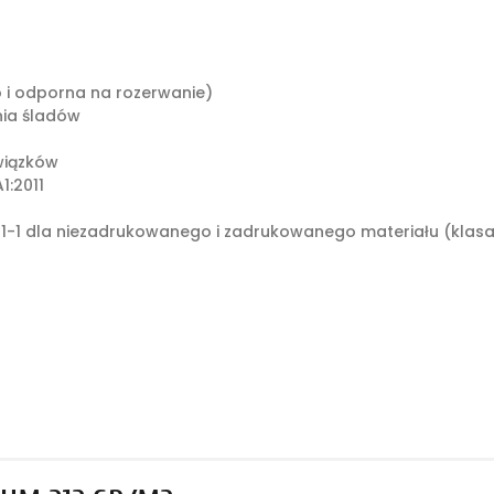
o i odporna na rozerwanie)
ia śladów
wiązków
1:2011
1-1 dla niezadrukowanego i zadrukowanego materiału (klasa: 