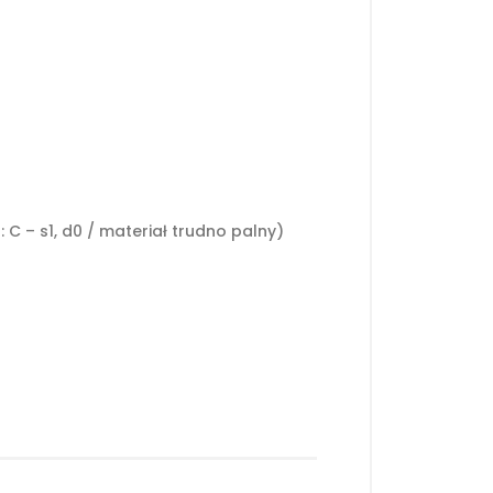
C – s1, d0 / materiał trudno palny)