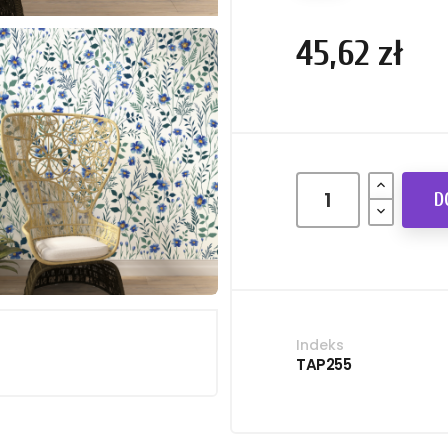
45,62 zł
D
Indeks
TAP255