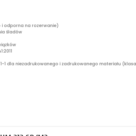
o i odporna na rozerwanie)
ia śladów
wiązków
1:2011
1-1 dla niezadrukowanego i zadrukowanego materiału (klasa: 