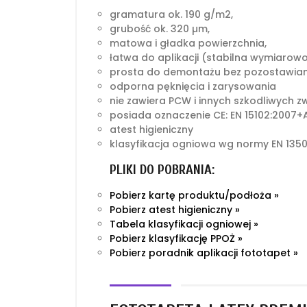
gramatura ok. 190 g/m2,
grubość ok. 320 µm,
matowa i gładka powierzchnia,
łatwa do aplikacji (stabilna wymiarow
prosta do demontażu bez pozostawian
odporna pęknięcia i zarysowania
nie zawiera PCW i innych szkodliwych z
posiada oznaczenie CE: EN 15102:2007+A
atest higieniczny
klasyfikacja ogniowa wg normy EN 1350
PLIKI DO POBRANIA:
Pobierz kartę produktu/podłoża »
Pobierz atest higieniczny »
Tabela klasyfikacji ogniowej »
Pobierz klasyfikację PPOŻ »
Pobierz poradnik aplikacji fototapet »