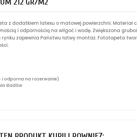
UM 212 GR/M2
a z dodatkiem latexu o matowej powierzchni. Materiał c
nością i odpornością na wilgoć i wodę. Zwiększona grub
rynku zapewnia Państwu łatwy montaż. Fototapeta tworz
ści.
o i odporna na rozerwanie)
ia śladów
 TEN PRODUKT KUPILI RÓWNIEŻ: