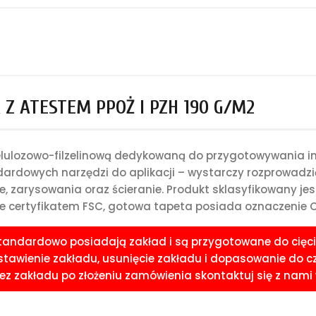
Z ATESTEM PPOŻ I PZH 190 G/M2
celulozowo-filzelinową dedykowaną do przygotowywania i
rdowych narzędzi do aplikacji – wystarczy rozprowadzić 
e, zarysowania oraz ścieranie. Produkt sklasyfikowany je
 certyfikatem FSC, gotowa tapeta posiada oznaczenie CE
standardowo posiadają zakład i są przygotowane do cięci
awienie zakładu, usunięcie zakładu i dopasowanie do czoła
 zakładu po złożeniu zamówienia skontaktuj się z nami w