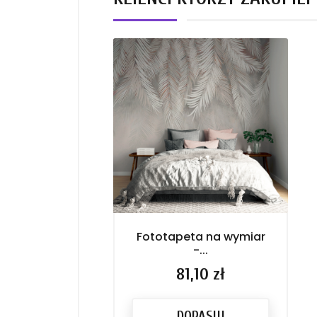
Fototapeta na wymiar
-...
Cena
81,10 zł
DOPASUJ