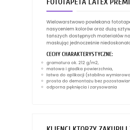
FOTOTAPETA LATEX PREMI
Wielowarstwowo powlekana fototapet
nasyceniem kolorów oraz dużą sztyw
tańszych dostępnych materiałów na 
maskując jednocześnie niedoskonało
CECHY CHARAKTERYSTYCZNE:
gramatura ok. 212 g/m2,
matowa i gładka powierzchnia,
łatwa do aplikacji (stabilna wymiarow
prosta do demontażu bez pozostawian
odporna pęknięcia i zarysowania
KLIENCI KTÓRZY ZAKUPILI