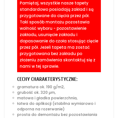
Pamiętaj, wszystkie nasze tapety
standardowo posiadają zakład i są
przygotowane do cięcia przez pół.
Taki sposób montażu pozostawia
wolność wyboru - pozostawienie
zakładu, usunięcie zakładu i
dopasowanie do czoła stosując cięcie
przez pół. Jeżeli tapeta ma zostać
przygotowana bez zakładu po
złożeniu zamówienia skontaktuj się z
nami w tej sprawie.
CECHY CHARAKTERYSTYCZNE:
gramatura ok. 190 g/m2,
grubość ok. 320 µm,
matowa i gładka powierzchnia,
łatwa do aplikacji (stabilna wymiarowo i
odporna na rozerwanie)
prosta do demontażu bez pozostawiania