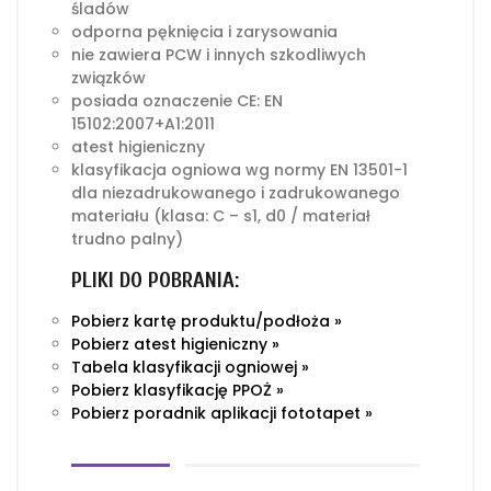
śladów
odporna pęknięcia i zarysowania
nie zawiera PCW i innych szkodliwych
związków
posiada oznaczenie CE: EN
15102:2007+A1:2011
atest higieniczny
klasyfikacja ogniowa wg normy EN 13501-1
dla niezadrukowanego i zadrukowanego
materiału (klasa: C – s1, d0 / materiał
trudno palny)
PLIKI DO POBRANIA:
Pobierz kartę produktu/podłoża »
Pobierz atest higieniczny »
Tabela klasyfikacji ogniowej »
Pobierz klasyfikację PPOŻ »
Pobierz poradnik aplikacji fototapet »