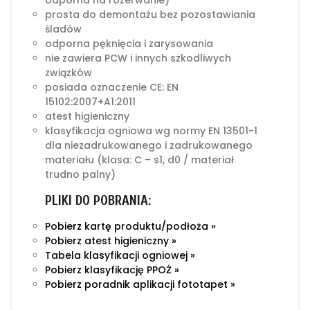
odporna na rozerwanie)
prosta do demontażu bez pozostawiania
śladów
odporna pęknięcia i zarysowania
nie zawiera PCW i innych szkodliwych
związków
posiada oznaczenie CE: EN
15102:2007+A1:2011
atest higieniczny
klasyfikacja ogniowa wg normy EN 13501-1
dla niezadrukowanego i zadrukowanego
materiału (klasa: C – s1, d0 / materiał
trudno palny)
PLIKI DO POBRANIA:
Pobierz kartę produktu/podłoża »
Pobierz atest higieniczny »
Tabela klasyfikacji ogniowej »
Pobierz klasyfikację PPOŻ »
Pobierz poradnik aplikacji fototapet »