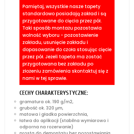
Pamiętaj, wszystkie nasze tapety
standardowo posiadają zakład i są
przygotowane do cięcia przez pół.
Taki sposób montażu pozostawia
wolność wyboru - pozostawienie
zakładu, usunięcie zakładu i
dopasowanie do czoła stosując cięcie
przez pół. Jeżeli tapeta ma zostać
przygotowana bez zakładu po
złożeniu zamówienia skontaktuj się z
nami w tej sprawie.
CECHY CHARAKTERYSTYCZNE:
gramatura ok. 190 g/m2,
grubość ok. 320 µm,
matowa i gładka powierzchnia,
łatwa do aplikacji (stabilna wymiarowo i
odporna na rozerwanie)
prosta do demontażu bez pozostawiania