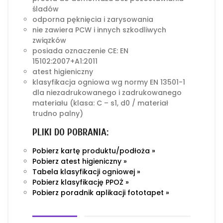
śladów
odporna pęknięcia i zarysowania
nie zawiera PCW i innych szkodliwych
związków
posiada oznaczenie CE: EN
15102:2007+A1:2011
atest higieniczny
klasyfikacja ogniowa wg normy EN 13501-1
dla niezadrukowanego i zadrukowanego
materiału (klasa: C – s1, d0 / materiał
trudno palny)
PLIKI DO POBRANIA:
Pobierz kartę produktu/podłoża »
Pobierz atest higieniczny »
Tabela klasyfikacji ogniowej »
Pobierz klasyfikację PPOŻ »
Pobierz poradnik aplikacji fototapet »