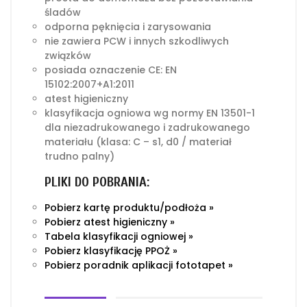
śladów
odporna pęknięcia i zarysowania
nie zawiera PCW i innych szkodliwych
związków
posiada oznaczenie CE: EN
15102:2007+A1:2011
atest higieniczny
klasyfikacja ogniowa wg normy EN 13501-1
dla niezadrukowanego i zadrukowanego
materiału (klasa: C – s1, d0 / materiał
trudno palny)
PLIKI DO POBRANIA:
Pobierz kartę produktu/podłoża »
Pobierz atest higieniczny »
Tabela klasyfikacji ogniowej »
Pobierz klasyfikację PPOŻ »
Pobierz poradnik aplikacji fototapet »