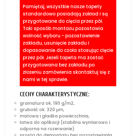
Pamiętaj, wszystkie nasze tapety
standardowo posiadają zakład i są
przygotowane do cięcia przez pół.
Taki sposób montażu pozostawia
wolność wyboru - pozostawienie
zakładu, usunięcie zakładu i
dopasowanie do czoła stosując cięcie
przez pół. Jeżeli tapeta ma zostać
przygotowana bez zakładu po
złożeniu zamówienia skontaktuj się z
nami w tej sprawie.
CECHY CHARAKTERYSTYCZNE:
gramatura ok. 190 g/m2,
grubość ok. 320 µm,
matowa i gładka powierzchnia,
łatwa do aplikacji (stabilna wymiarowo i
odporna na rozerwanie)
prosta do demontażu bez pozostawiania