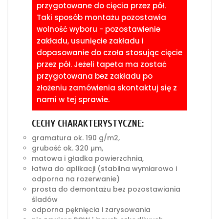
przygotowane do cięcia przez pół.
Taki sposób montażu pozostawia
wolność wyboru - pozostawienie
zakładu, usunięcie zakładu i
dopasowanie do czoła stosując cięcie
przez pół. Jeżeli tapeta ma zostać
przygotowana bez zakładu po
złożeniu zamówienia skontaktuj się z
nami w tej sprawie.
CECHY CHARAKTERYSTYCZNE:
gramatura ok. 190 g/m2,
grubość ok. 320 µm,
matowa i gładka powierzchnia,
łatwa do aplikacji (stabilna wymiarowo i
odporna na rozerwanie)
prosta do demontażu bez pozostawiania
śladów
odporna pęknięcia i zarysowania