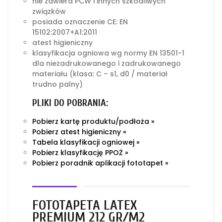
nie zawiera PCW i innych szkodliwych
związków
posiada oznaczenie CE: EN
15102:2007+A1:2011
atest higieniczny
klasyfikacja ogniowa wg normy EN 13501-1
dla niezadrukowanego i zadrukowanego
materiału (klasa: C – s1, d0 / materiał
trudno palny)
PLIKI DO POBRANIA:
Pobierz kartę produktu/podłoża »
Pobierz atest higieniczny »
Tabela klasyfikacji ogniowej »
Pobierz klasyfikację PPOŻ »
Pobierz poradnik aplikacji fototapet »
FOTOTAPETA LATEX
PREMIUM 212 GR/M2