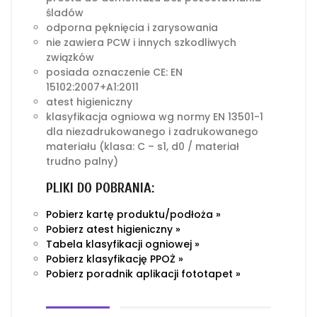
śladów
odporna pęknięcia i zarysowania
nie zawiera PCW i innych szkodliwych
związków
posiada oznaczenie CE: EN
15102:2007+A1:2011
atest higieniczny
klasyfikacja ogniowa wg normy EN 13501-1
dla niezadrukowanego i zadrukowanego
materiału (klasa: C – s1, d0 / materiał
trudno palny)
PLIKI DO POBRANIA:
Pobierz kartę produktu/podłoża »
Pobierz atest higieniczny »
Tabela klasyfikacji ogniowej »
Pobierz klasyfikację PPOŻ »
Pobierz poradnik aplikacji fototapet »