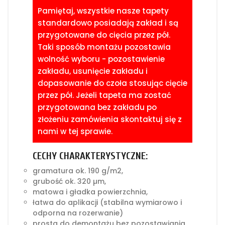
Pamiętaj, wszystkie nasze tapety
standardowo posiadają zakład i są
przygotowane do cięcia przez pół.
Taki sposób montażu pozostawia
wolność wyboru - pozostawienie
zakładu, usunięcie zakładu i
dopasowanie do czoła stosując cięcie
przez pół. Jeżeli tapeta ma zostać
przygotowana bez zakładu po
złożeniu zamówienia skontaktuj się z
nami w tej sprawie.
CECHY CHARAKTERYSTYCZNE:
gramatura ok. 190 g/m2,
grubość ok. 320 µm,
matowa i gładka powierzchnia,
łatwa do aplikacji (stabilna wymiarowo i
odporna na rozerwanie)
prosta do demontażu bez pozostawiania