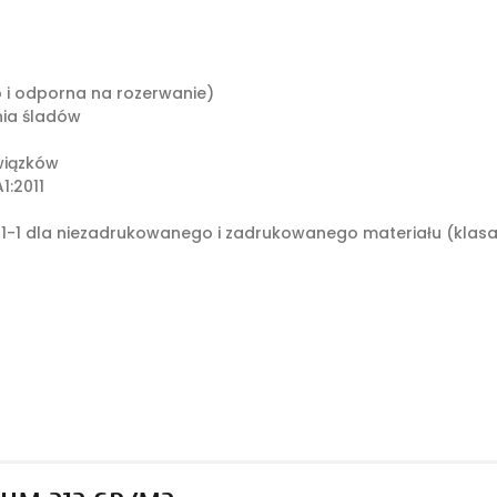
o i odporna na rozerwanie)
ia śladów
wiązków
1:2011
1-1 dla niezadrukowanego i zadrukowanego materiału (klasa: 