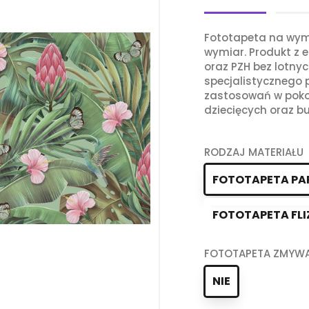
Fototapeta na wym
wymiar. Produkt z e
oraz PZH bez lotny
specjalistycznego
zastosowań w poko
dziecięcych oraz bu
RODZAJ MATERIAŁU
FOTOTAPETA PA
FOTOTAPETA FLI
FOTOTAPETA ZMYW
NIE