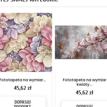
Fototapeta na wymiar...
Fototapeta na wymiar
kwiaty...
Cena
45,62 zł
Cena
45,62 zł
DOPASUJ
DOPASUJ
PRODUKT