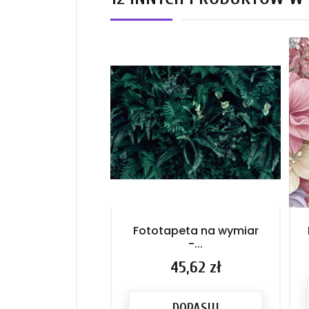
Fototapeta na wymiar
-...
Cena
45,62 zł
DOPASUJ