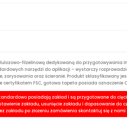
A
celulozowo-filzelinową dedykowaną do przygotowywania i
rdowych narzędzi do aplikacji – wystarczy rozprowadzić 
e, zarysowania oraz ścieranie. Produkt sklasyfikowany je
 certyfikatem FSC, gotowa tapeta posiada oznaczenie CE
standardowo posiadają zakład i są przygotowane do cięci
awienie zakładu, usunięcie zakładu i dopasowanie do czoła
 zakładu po złożeniu zamówienia skontaktuj się z nami w