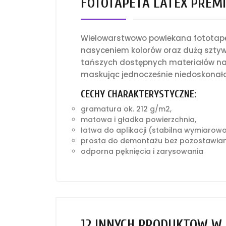
FOTOTAPETA LATEX PREMI
Wielowarstwowo powlekana fototapet
nasyceniem kolorów oraz dużą sztyw
tańszych dostępnych materiałów na 
maskując jednocześnie niedoskonało
CECHY CHARAKTERYSTYCZNE:
gramatura ok. 212 g/m2,
matowa i gładka powierzchnia,
łatwa do aplikacji (stabilna wymiarow
prosta do demontażu bez pozostawian
odporna pęknięcia i zarysowania
12 INNYCH PRODUKTÓW W 