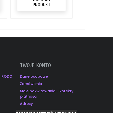
PRODUKT
PRODU
TWOJE KONTO
 - RODO
Dane osobowe
Zamówienia
Moje pokwitowania - korekty
płatności
Adresy