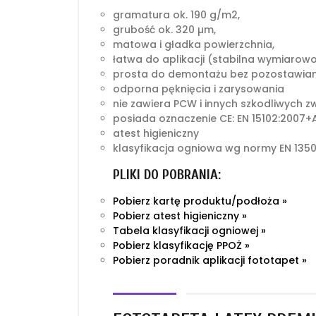
gramatura ok. 190 g/m2,
grubość ok. 320 µm,
matowa i gładka powierzchnia,
łatwa do aplikacji (stabilna wymiarow
prosta do demontażu bez pozostawian
odporna pęknięcia i zarysowania
nie zawiera PCW i innych szkodliwych z
posiada oznaczenie CE: EN 15102:2007+A
atest higieniczny
klasyfikacja ogniowa wg normy EN 1350
PLIKI DO POBRANIA:
Pobierz kartę produktu/podłoża »
Pobierz atest higieniczny »
Tabela klasyfikacji ogniowej »
Pobierz klasyfikację PPOŻ »
Pobierz poradnik aplikacji fototapet »