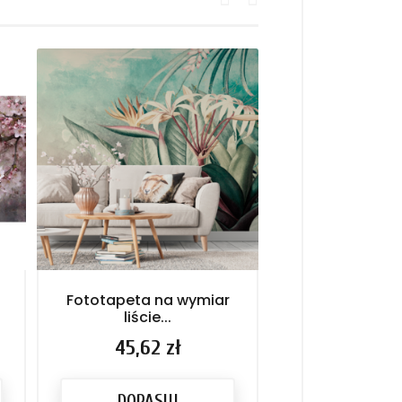
Fototapeta na wymiar
Fototapeta n
liście...
dla...
Cena
45,62 zł
Cena
45,62 
DOPASUJ
DOPASU