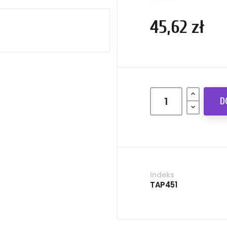
45,62 zł
D
Indeks
TAP451