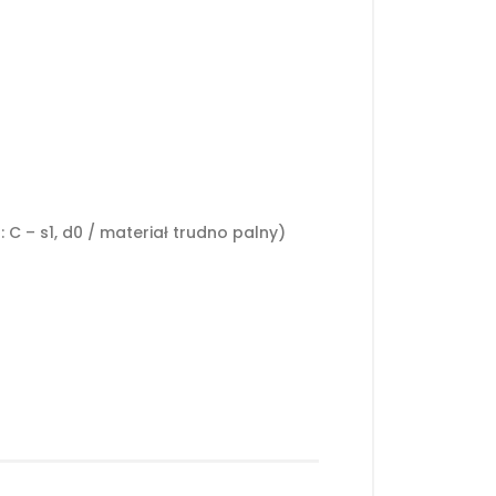
C – s1, d0 / materiał trudno palny)