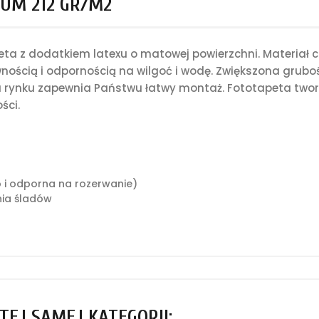
UM 212 GR/M2
a z dodatkiem latexu o matowej powierzchni. Materiał c
nością i odpornością na wilgoć i wodę. Zwiększona grub
rynku zapewnia Państwu łatwy montaż. Fototapeta tworz
ści.
o i odporna na rozerwanie)
ia śladów
TEJ SAMEJ KATEGORII: