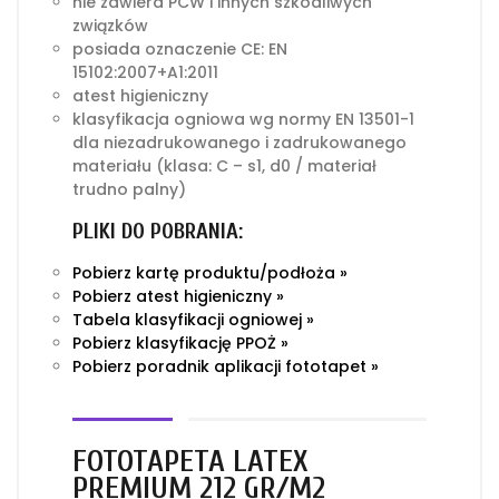
nie zawiera PCW i innych szkodliwych
związków
posiada oznaczenie CE: EN
15102:2007+A1:2011
atest higieniczny
klasyfikacja ogniowa wg normy EN 13501-1
dla niezadrukowanego i zadrukowanego
materiału (klasa: C – s1, d0 / materiał
trudno palny)
PLIKI DO POBRANIA:
Pobierz kartę produktu/podłoża »
Pobierz atest higieniczny »
Tabela klasyfikacji ogniowej »
Pobierz klasyfikację PPOŻ »
Pobierz poradnik aplikacji fototapet »
FOTOTAPETA LATEX
PREMIUM 212 GR/M2