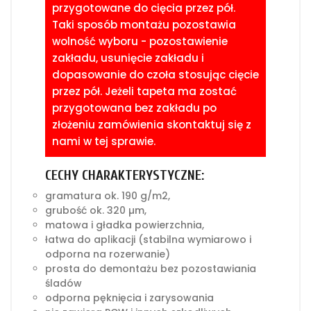
przygotowane do cięcia przez pół.
Taki sposób montażu pozostawia
wolność wyboru - pozostawienie
zakładu, usunięcie zakładu i
dopasowanie do czoła stosując cięcie
przez pół. Jeżeli tapeta ma zostać
przygotowana bez zakładu po
złożeniu zamówienia skontaktuj się z
nami w tej sprawie.
CECHY CHARAKTERYSTYCZNE:
gramatura ok. 190 g/m2,
grubość ok. 320 µm,
matowa i gładka powierzchnia,
łatwa do aplikacji (stabilna wymiarowo i
odporna na rozerwanie)
prosta do demontażu bez pozostawiania
śladów
odporna pęknięcia i zarysowania