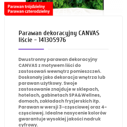
Parawan dekoracyjny CANVAS
liście - 141305976
Dwustronny parawan dekoracyjny
CANVAS z motywem liści do
zastosowań wewnątrz pomieszczeń.
Doskonały jako dekoracja wnętrza lub
parawan użytkowy. Swoje
zastosowanie znajduje w sklepach,
hotelach, gabinetach SPA&Wellnes,
domach, zakładach fryzjerskich itp.
Parawan w wersji 3-częsciowej oraz 4-
częsciowej. Idealne nasycenie kolorów
gwarantuje wysokiej jakości nadruk
cyfrowy.