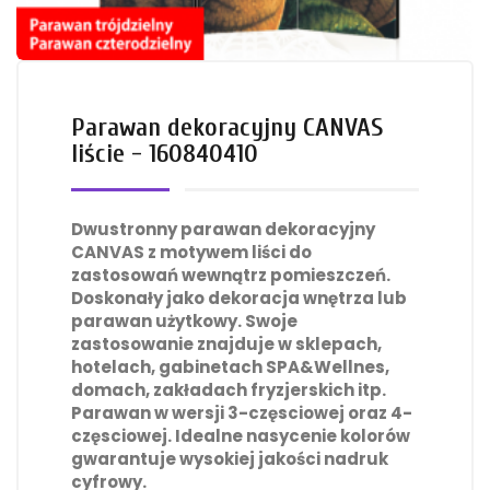
Parawan dekoracyjny CANVAS
liście - 160840410
Dwustronny parawan dekoracyjny
CANVAS z motywem liści do
zastosowań wewnątrz pomieszczeń.
Doskonały jako dekoracja wnętrza lub
parawan użytkowy. Swoje
zastosowanie znajduje w sklepach,
hotelach, gabinetach SPA&Wellnes,
domach, zakładach fryzjerskich itp.
Parawan w wersji 3-częsciowej oraz 4-
częsciowej. Idealne nasycenie kolorów
gwarantuje wysokiej jakości nadruk
cyfrowy.