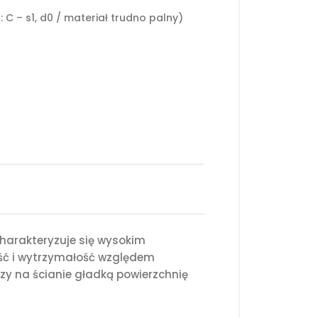
C – s1, d0 / materiał trudno palny)
harakteryzuje się wysokim
ość i wytrzymałość względem
y na ścianie gładką powierzchnię