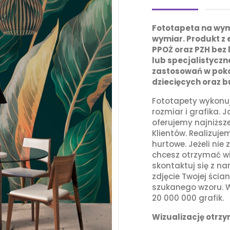
Fototapeta na wy
wymiar. Produkt z e
PPOŻ oraz PZH bez
lub specjalistycz
zastosowań w poko
dziecięcych oraz b
Fototapety wykonuj
rozmiar i grafika. 
oferujemy najniższ
Klientów. Realizuj
hurtowe. Jeżeli nie 
chcesz otrzymać w
skontaktuj się z na
zdjęcie Twojej ścia
szukanego wzoru. W
20 000 000 grafik.
Wizualizację otrz