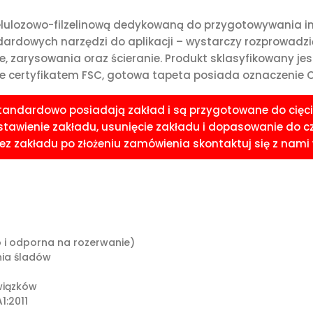
celulozowo-filzelinową dedykowaną do przygotowywania i
rdowych narzędzi do aplikacji – wystarczy rozprowadzić 
e, zarysowania oraz ścieranie. Produkt sklasyfikowany je
 certyfikatem FSC, gotowa tapeta posiada oznaczenie CE
standardowo posiadają zakład i są przygotowane do cięci
awienie zakładu, usunięcie zakładu i dopasowanie do czoła
 zakładu po złożeniu zamówienia skontaktuj się z nami w
o i odporna na rozerwanie)
ia śladów
wiązków
1:2011