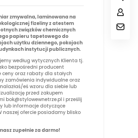
miar zmywalna, laminowana na
kologicznej fizeliny z atestem
 lotnych związków chemicznych
nego papieru tapetowego do
jach użytku dziennego, pokojach
udynkach instytucji publicznych.
emy według wytycznych Klienta tj.
Jako bezpośredni producent
e ceny oraz rabaty dla stałych
emy zamówienia indywidualne oraz
znalazłaś/eś wzoru dla siebie lub
izualizację przed zakupem
mi bok@stylowewnetrze.pl i prześlij
ny lub informacje dotyczące
 naszej ofercie posiadamy blisko
ymasz zupełnie za darmo!