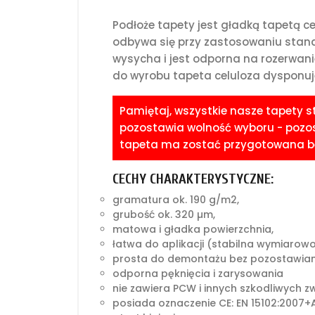
Podłoże tapety jest gładką tapetą 
odbywa się przy zastosowaniu standa
wysycha i jest odporna na rozerwani
do wyrobu tapeta celuloza dysponuje
Pamiętaj, wszystkie nasze tapety 
pozostawia wolność wyboru - pozost
tapeta ma zostać przygotowana bez
CECHY CHARAKTERYSTYCZNE:
gramatura ok. 190 g/m2,
grubość ok. 320 µm,
matowa i gładka powierzchnia,
łatwa do aplikacji (stabilna wymiarow
prosta do demontażu bez pozostawian
odporna pęknięcia i zarysowania
nie zawiera PCW i innych szkodliwych z
posiada oznaczenie CE: EN 15102:2007+A