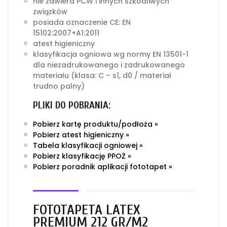
nie zawiera PCW i innych szkodliwych
związków
posiada oznaczenie CE: EN
15102:2007+A1:2011
atest higieniczny
klasyfikacja ogniowa wg normy EN 13501-1
dla niezadrukowanego i zadrukowanego
materiału (klasa: C – s1, d0 / materiał
trudno palny)
PLIKI DO POBRANIA:
Pobierz kartę produktu/podłoża »
Pobierz atest higieniczny »
Tabela klasyfikacji ogniowej »
Pobierz klasyfikację PPOŻ »
Pobierz poradnik aplikacji fototapet »
FOTOTAPETA LATEX
PREMIUM 212 GR/M2