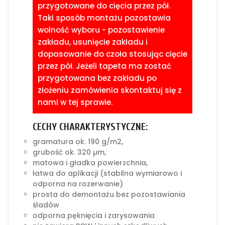
przygotowane do cięcia przez pół.
Taki sposób montażu pozostawia
wolność wyboru - pozostawienie
zakładu, usunięcie zakładu i
dopasowanie do czoła stosując cięcie
przez pół. Jeżeli tapeta ma zostać
przygotowana bez zakładu po
złożeniu zamówienia skontaktuj się z
nami w tej sprawie.
CECHY CHARAKTERYSTYCZNE:
gramatura ok. 190 g/m2,
grubość ok. 320 µm,
matowa i gładka powierzchnia,
łatwa do aplikacji (stabilna wymiarowo i
odporna na rozerwanie)
prosta do demontażu bez pozostawiania
śladów
odporna pęknięcia i zarysowania