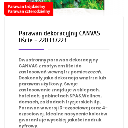
Parawan dekoracyjny CANVAS
liście - 220337223
Dwustronny parawan dekoracyjny
CANVAS z motywem liści do
zastosowań wewnątrz pomieszczeń.
Doskonały jako dekoracja wnętrza lub
parawan użytkowy. Swoje
zastosowanie znajduje w sklepach,
hotelach, gabinetach SPA&Wellnes,
domach, zakładach fryzjerskich itp.
Parawan w wersji 3-częsciowej oraz 4-
częsciowej. Idealne nasycenie kolorów
gwarantuje wysokiej jakości nadruk
cyfrowy.